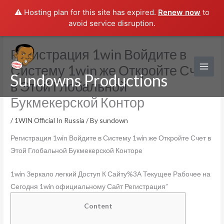
⚠️ Hosting plan for this site has expired.
Renew now
to
avoid service disruption.
Skip
Регистрация 1win Войдите в
to
Систему 1win же Откройте Счет
content
Sundowns Productions
в Этой Глобальной
Букмекерской Контор
/
1WIN Official In Russia
/ By
sundown
Регистрация 1win Войдите в Систему 1win же Откройте Счет в
Этой Глобальной Букмекерской Конторе
1win Зеркало легкий Доступ К Сайту%3A Текущее Рабочее на
Сегодня 1win официальному Сайт Регистрация”
Content