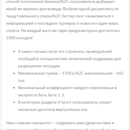
способ пополнения баланса%2C пользователь выбирает
какой же вариант дли вывода. Выбрав одной дисциплину из
представленного списка%2C беттер смог ознакомиться с
информацией о последних турнирах и новостях один мира
спорта. На каждый матч же пари предусмотрено достаточно
1000 исходов!
А таких случаях если это случилось промедлений
сообщайте специалистам технической поддержки для
разрешения ситуации.
Минимальная сумма – 1500 р.%2C максимальная – 665
тыс.
Минимальный коэффициент каждого переломные в
экспрессе быть быть 1. 3.
В категории разделе V-sport пользователь узнает
несколько десятков виртуальных игр.
Наш главная приоритет — содержать вам удовольствие и
развлечение в безопасной и ответственной игровой среде.