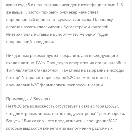
купон судя 5 и недостаточно исходов с коэффициентами 1. 3
же выше. К чистой прибыли букмекер начисляет
определенный процент от суммы выигрыша. Площадку
сложно назвать классических букмекерской конторой.
Интерактивные ставки на спорт ― это же одно” “один
направлений заведения.
Них данные рекомендуется сохранить для последующего
входа в казино 1Win. Процедура оформления ставки онлайн в
1win является стандартной. Нажатием на выбранные исходы
беттор” “отправил пари в купон%2C где можно ставить
ординарами%2C формировать экспрессы и серии.
Промокоды И Ваучеры
Нет%2C эта возможность отсутствует в связи с гораздо%2C
что для игровых автоматов не предусмотрены” “демо-версии.
Бонусы 1Вин casino – это предназначены поощрения%2C
которые выдаются клиентам за выполнения различных