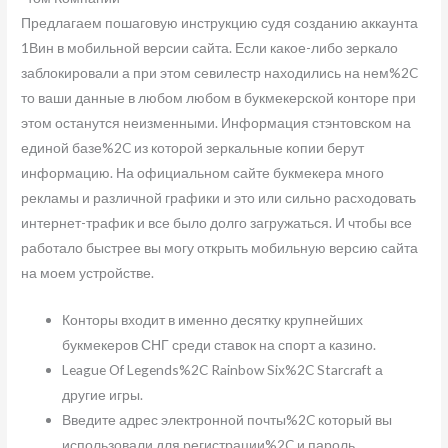
Предлагаем пошаговую инструкцию судя созданию аккаунта
1Вин в мобильной версии сайта. Если какое-либо зеркало
заблокировали а при этом севилестр находились на нем%2C
то ваши данные в любом любом в букмекерской конторе при
этом останутся неизменными. Информация стэнтовском на
единой базе%2C из которой зеркальные копии берут
информацию. На официальном сайте букмекера много
рекламы и различной графики и это или сильно расходовать
интернет-трафик и все было долго загружаться. И чтобы все
работало быстрее вы могу открыть мобильную версию сайта
на моем устройстве.
Конторы входит в именно десятку крупнейших
букмекеров СНГ среди ставок на спорт а казино.
League Of Legends%2C Rainbow Six%2C Starcraft а
другие игры.
Введите адрес электронной почты%2C который вы
использовали для регистрации%2C и пароль.