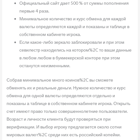
Официальный сайт дает 500 % от суммы пополнения
первые 4 раза.
Минимальное количество и курс обмена для каждой
валюты определяются каждой и показаны и таблице в
собственном кабинете игрока.
Если какое-либо зеркало заблокировали и при этом
севилестр находились на котором%2C то ваши данные
в любом любом в букмекерской конторе при этом
останутся неизменными.
Собрав минимальное много коинов%2C вы сможете
обменять их и реальные деньги. Нужное количество и курс
обмена для одной валюты определяются отдельно и
показаны а таблице в собственном кабинете игрока. Открыть
счет имеют право только совершеннолетние пользователи.
Возраст и личности клиента будут проверяться при
верификации. И выбор игроку предлагается около сотни
мировых валют%2C среди них есть российский копейки.