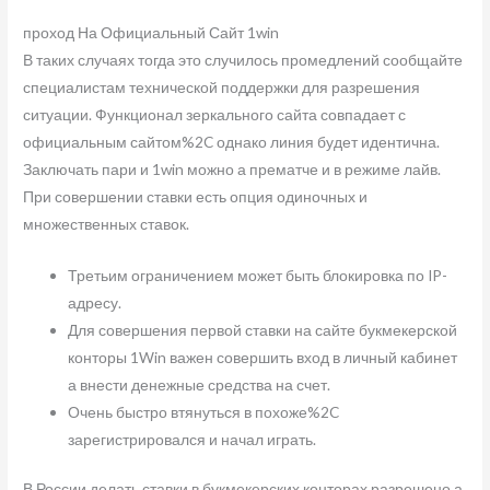
проход На Официальный Сайт 1win
В таких случаях тогда это случилось промедлений сообщайте
специалистам технической поддержки для разрешения
ситуации. Функционал зеркального сайта совпадает с
официальным сайтом%2C однако линия будет идентична.
Заключать пари и 1win можно а прематче и в режиме лайв.
При совершении ставки есть опция одиночных и
множественных ставок.
Третьим ограничением может быть блокировка по IP-
адресу.
Для совершения первой ставки на сайте букмекерской
конторы 1Win важен совершить вход в личный кабинет
а внести денежные средства на счет.
Очень быстро втянуться в похоже%2C
зарегистрировался и начал играть.
В России делать ставки в букмекерских конторах разрешено а