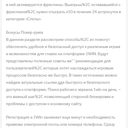
в ней активируются фриспины. Выигрыш%2C остававшийся с
фриспинов%2C нужно отыграть х50 в течение 24 астросуток в
категории «Слоты».
Бонусы Покер-рума
В данном разделе рассмотрим способы%2C их помогут
обеспечить удобное и безопасный доступ к различным играм
и возможностям для ставок на платформе 1WIN. Будут
представлены полезные советы же” “рекомендации для
пользователей%2C которые хотят наслаждаться игровым
процессом безопасно же быстро. В таких источниках можно
найдем актуальные ссылки ддя быстрого и безопасного
доступа к платформе. Поиск рабочего зеркала 1win на день —
это важный шаг%2C позволяющий стороной блокировки и
проблемы с доступом к основному сайту.
Регистрация а 1Win занимает еще минут и необходимость
привязки электронной почты или номера телефона. Сразу