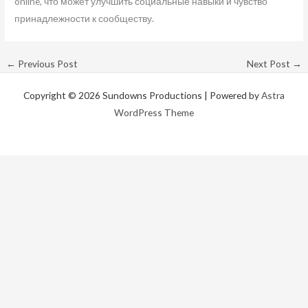
online, что может улучшить социальные навыки и чувство
принадлежности к сообществу.
←
Previous Post
Next Post
→
Copyright © 2026 Sundowns Productions | Powered by
Astra
WordPress Theme