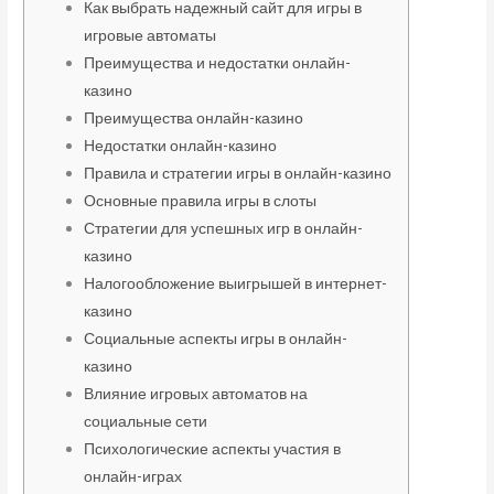
Как выбрать надежный сайт для игры в
игровые автоматы
Преимущества и недостатки онлайн-
казино
Преимущества онлайн-казино
Недостатки онлайн-казино
Правила и стратегии игры в онлайн-казино
Основные правила игры в слоты
Стратегии для успешных игр в онлайн-
казино
Налогообложение выигрышей в интернет-
казино
Социальные аспекты игры в онлайн-
казино
Влияние игровых автоматов на
социальные сети
Психологические аспекты участия в
онлайн-играх