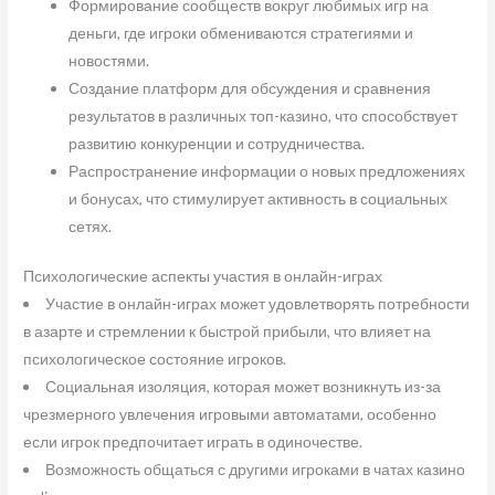
Формирование сообществ вокруг любимых игр на
деньги, где игроки обмениваются стратегиями и
новостями.
Создание платформ для обсуждения и сравнения
результатов в различных топ-казино, что способствует
развитию конкуренции и сотрудничества.
Распространение информации о новых предложениях
и бонусах, что стимулирует активность в социальных
сетях.
Психологические аспекты участия в онлайн-играх
Участие в онлайн-играх может удовлетворять потребности
в азарте и стремлении к быстрой прибыли, что влияет на
психологическое состояние игроков.
Социальная изоляция, которая может возникнуть из-за
чрезмерного увлечения игровыми автоматами, особенно
если игрок предпочитает играть в одиночестве.
Возможность общаться с другими игроками в чатах казино