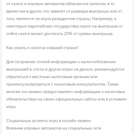
от casino и игровых автоматов облагаются налогом, в то
время как в других это зависит от размера выигрыша или от
того, является ли игрок резидентом страны. Например, в
некоторых европейских государствах налог на выигрыши от
online casino может достигать 20% от суммы выигрыша.
Как узнать о налогах в вашей стране?
Для получения точной информации о налогообложении
выигрышей в слоты и других играх на деньги, рекомендуется
обратиться к местным налоговым органам или
проконсультироваться с налоговым консультантом. Также
многие топ казино предоставляют информацию о налоговых
обязательствах на своих официальных сайтах или в условиях
игры.
Социальные аспекты игры в онлайн-казино
Влияние игровых автоматов на социальные сети