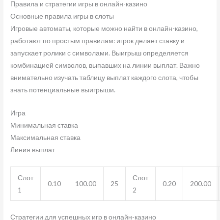
Правила и стратегии игры в онлайн-казино
Основные правила игры в слоты
Игровые автоматы, которые можно найти в онлайн-казино,
работают по простым правилам: игрок делает ставку и
запускает ролики с символами. Выигрыш определяется
комбинацией символов, выпавших на линии выплат. Важно
внимательно изучать таблицу выплат каждого слота, чтобы
знать потенциальные выигрыши.
Игра
Минимальная ставка
Максимальная ставка
Линия выплат
Слот
Слот
0.10
100.00
25
0.20
200.00
1
2
Стратегии для успешных игр в онлайн-казино