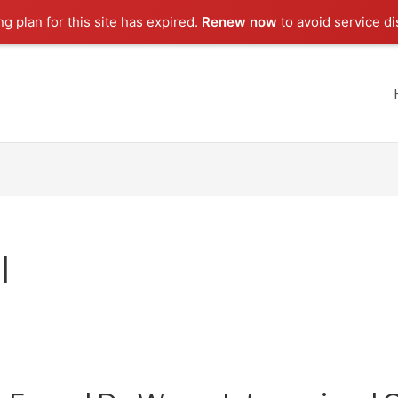
ng plan for this site has expired.
Renew now
to avoid service di
l