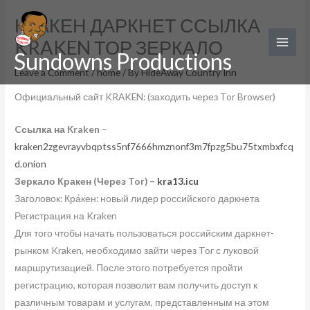
Skip
КРАКЕН ДАРКНЕТ ССЫЛКА
to
KRAKEN ТОР ЗЕРКАЛО
content
Sundowns Productions
Leave a Comment
/
home
/ By
HideAway Country Inn
Официальный сайт KRAKEN: (заходить через Tor Browser)
Cсылка на Kraken
–
kraken2zgevrayvbqptss5nf7666hmznonf3m7fpzg5bu75txmbxfcq
d.onion
Зеркало Кракен (Через Tor) –
kra13.icu
Заголовок: Кра́кен: новый лидер российского даркнета
Регистрация на Kraken
Для того чтобы начать пользоваться российским даркнет-
рынком Kraken, необходимо зайти через Tor с луковой
маршрутизацией. После этого потребуется пройти
регистрацию, которая позволит вам получить доступ к
различным товарам и услугам, представленным на этом