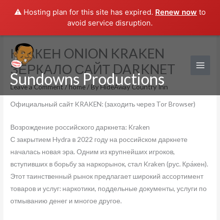
⚠️ Hosting plan for this site has expired.
Renew now
to
avoid service disruption.
Skip
КРАКЕН ONION KRAKEN
to
ЗЕРКАЛО САЙТ DARKNET
content
Sundowns Productions
Leave a Comment
/
home
/ By
HideAway Country Inn
Официальный сайт KRAKEN: (заходить через Tor Browser)
Возрождение российского даркнета: Kraken
С закрытием Hydra в 2022 году на российском даркнете
началась новая эра. Одним из крупнейших игроков,
вступивших в борьбу за наркорынок, стал Kraken (рус. Кра́кен).
Этот таинственный рынок предлагает широкий ассортимент
товаров и услуг: наркотики, поддельные документы, услуги по
отмыванию денег и многое другое.