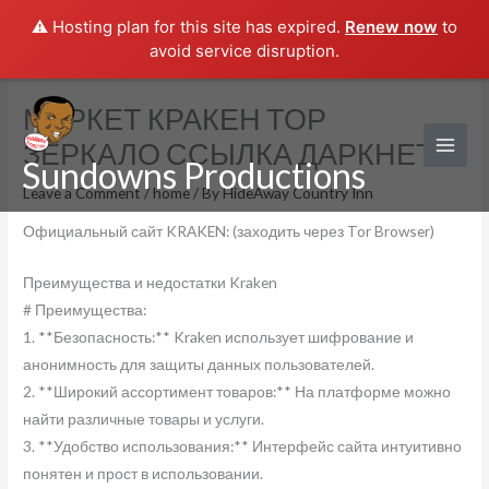
⚠️ Hosting plan for this site has expired.
Renew now
to
avoid service disruption.
Skip
МАРКЕТ КРАКЕН ТОР
to
ЗЕРКАЛО ССЫЛКА ДАРКНЕТ
content
Sundowns Productions
Leave a Comment
/
home
/ By
HideAway Country Inn
Официальный сайт KRAKEN: (заходить через Tor Browser)
Преимущества и недостатки Kraken
# Преимущества:
1. **Безопасность:** Kraken использует шифрование и
анонимность для защиты данных пользователей.
2. **Широкий ассортимент товаров:** На платформе можно
найти различные товары и услуги.
3. **Удобство использования:** Интерфейс сайта интуитивно
понятен и прост в использовании.