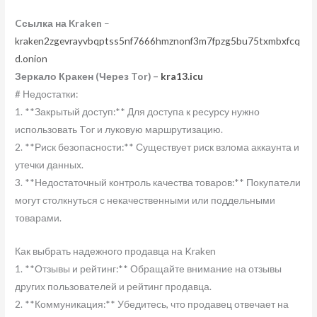
Cсылка на Kraken
–
kraken2zgevrayvbqptss5nf7666hmznonf3m7fpzg5bu75txmbxfcq
d.onion
Зеркало Кракен (Через Tor) –
kra13.icu
# Недостатки:
1. **Закрытый доступ:** Для доступа к ресурсу нужно
использовать Tor и луковую маршрутизацию.
2. **Риск безопасности:** Существует риск взлома аккаунта и
утечки данных.
3. **Недостаточный контроль качества товаров:** Покупатели
могут столкнуться с некачественными или поддельными
товарами.
Как выбрать надежного продавца на Kraken
1. **Отзывы и рейтинг:** Обращайте внимание на отзывы
других пользователей и рейтинг продавца.
2. **Коммуникация:** Убедитесь, что продавец отвечает на