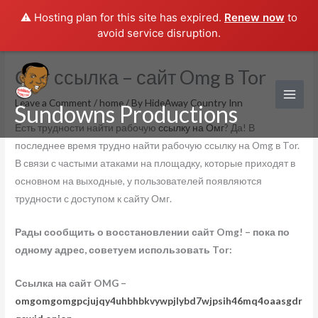
⚠️ Hosting plan for this site has expired.
Renew now
to
avoid service disruption.
Skip
Омг ссылка – сайт Omg в Tor
to
content
Leave a Comment
/
home
/ By
HideAway Country Inn
Sundowns Productions
Есть трудности найти рабочую
ссылку на Омг
? Да! В
последнее время трудно найти рабочую ссылку на Omg в Tor.
В связи с частыми атаками на площадку, которые приходят в
основном на выходные, у пользователей появляются
трудности с доступом к сайту Омг.
Рады сообщить о восстановлении сайт Omg! – пока по
одному адрес, советуем использовать Tor:
Ссылка на сайт OMG –
omgomgomgpcjujqy4uhbhbkvywpjlybd7wjpsih46mq4oaasgdr