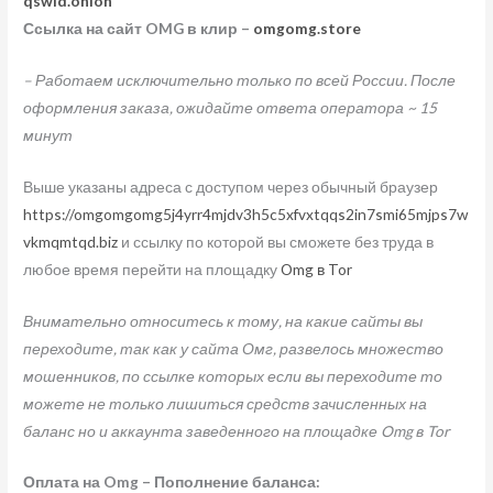
qswid.onion
Ссылка на сайт OMG в клир –
omgomg.store
– Работаем исключительно только по всей России. После
оформления заказа, ожидайте ответа оператора ~ 15
минут
Выше указаны адреса с доступом через обычный браузер
https://omgomgomg5j4yrr4mjdv3h5c5xfvxtqqs2in7smi65mjps7w
vkmqmtqd.biz
и ссылку по которой вы сможете без труда в
любое время перейти на площадку
Omg в Tor
Внимательно относитесь к тому, на какие сайты вы
переходите, так как у сайта Омг, развелось множество
мошенников, по ссылке которых если вы переходите то
можете не только лишиться средств зачисленных на
баланс но и аккаунта заведенного на площадке Omg в Tor
Оплата на Omg – Пополнение баланса: