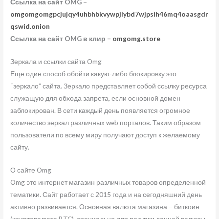
Ссылка на сайт OMG –
omgomgomgpcjujqy4uhbhbkvywpjlybd7wjpsih46mq4oaasgdr
qswid.onion
Ссылка на сайт OMG в клир –
omgomg.store
Зеркала и ссылки сайта Omg
Еще один способ обойти какую-либо блокировку это
“зеркало” сайта. Зеркало представляет собой ссылку ресурса
служащую для обхода запрета, если основной домен
заблокирован. В сети каждый день появляется огромное
количество зеркал различных web порталов. Таким образом
пользователи по всему миру получают доступ к желаемому
сайту.
О сайте Omg
Omg это интернет магазин различных товаров определенной
тематики. Сайт работает с 2015 года и на сегодняшний день
активно развивается. Основная валюта магазина – биткоин
(криптовалюта BTC), специально для покупки данной валюты