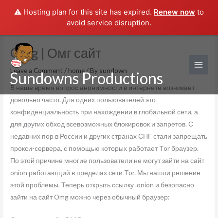
⚠️ Hosting plan for this site has expired.
Renew now
to
avoid service disruption.
Skip
Omg | Омг сайт
to
content
Leave a Comment
/
home
/ By
sundown
Sundowns Productions
В наше время вопрос анонимности в интернете возникает
довольно часто. Для одних пользователей это
конфиденциальность при нахождении в глобальной сети, а
для других обход всевозможных блокировок и запретов. С
недавних пор в России и других странах СНГ стали запрещать
прокси-сервера, с помощью которых работает Tor браузер.
По этой причине многие пользователи не могут зайти на сайт
onion работающий в пределах сети Tor. Мы нашли решение
этой проблемы. Теперь открыть ссылку .onion и безопасно
зайти на сайт Omg можно через обычный браузер: