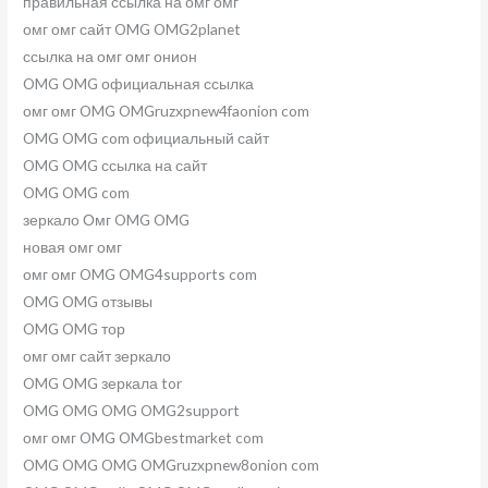
правильная ссылка на омг омг
омг омг сайт OMG OMG2planet
ссылка на омг омг онион
OMG OMG официальная ссылка
омг омг OMG OMGruzxpnew4faonion com
OMG OMG com официальный сайт
OMG OMG ссылка на сайт
OMG OMG com
зеркало Омг OMG OMG
новая омг омг
омг омг OMG OMG4supports com
OMG OMG отзывы
OMG OMG тор
омг омг сайт зеркало
OMG OMG зеркала tor
OMG OMG OMG OMG2support
омг омг OMG OMGbestmarket com
OMG OMG OMG OMGruzxpnew8onion com