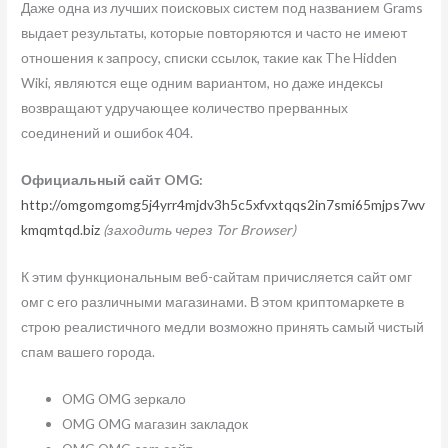
Даже одна из лучших поисковых систем под названием Grams
выдает результаты, которые повторяются и часто не имеют
отношения к запросу, списки ссылок, такие как The Hidden
Wiki, являются еще одним вариантом, но даже индексы
возвращают удручающее количество прерванных
соединений и ошибок 404.
Официальный сайт OMG:
http://omgomgomg5j4yrr4mjdv3h5c5xfvxtqqs2in7smi65mjps7wv
kmqmtqd.biz
(заходить через Tor Browser)
К этим функциональным веб-сайтам причисляется сайт омг
омг с его различными магазинами. В этом криптомаркете в
строю реалистичного медли возможно принять самый чистый
спам вашего города.
OMG OMG зеркало
OMG OMG магазин закладок