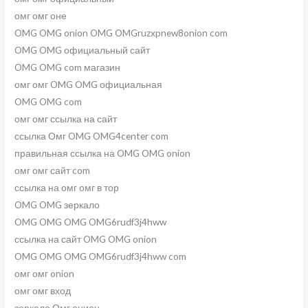
омг омг оне
OMG OMG onion OMG OMGruzxpnew8onion com
OMG OMG официальный сайт
OMG OMG com магазин
омг омг OMG OMG официальная
OMG OMG com
омг омг ссылка на сайт
ссылка Омг OMG OMG4center com
правильная ссылка на OMG OMG onion
омг омг сайт com
ссылка на омг омг в тор
OMG OMG зеркало
OMG OMG OMG OMG6rudf3j4hww
ссылка на сайт OMG OMG onion
OMG OMG OMG OMG6rudf3j4hww com
омг омг onion
омг омг вход
зеркало Омг онион