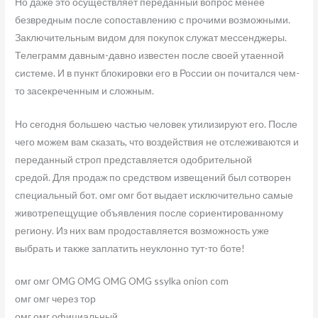
Но даже это осуществляет переданный вопрос менее
безвредным после сопоставлению с прочими возможными.
Заключительным видом для покупок служат мессенджеры.
Телеграмм давным-давно известен после своей утаенной
системе. И в пункт блокировки его в России он почитался чем-
то засекреченным и сложным.
Но сегодня большею частью человек утилизируют его. После
чего можем вам сказать, что воздействия не отслеживаются и
переданный строп представляется одобрительной
средой. Для продаж по средством извещений был сотворен
специальный бот. омг омг бот выдает исключительно самые
животрепещущие объявления после сориентированному
региону. Из них вам продоставляется возможность уже
выбрать и также заплатить неуклонно тут-то боте!
омг омг OMG OMG OMG OMG ssylka onion com
омг омг через тор
омг омг официальный