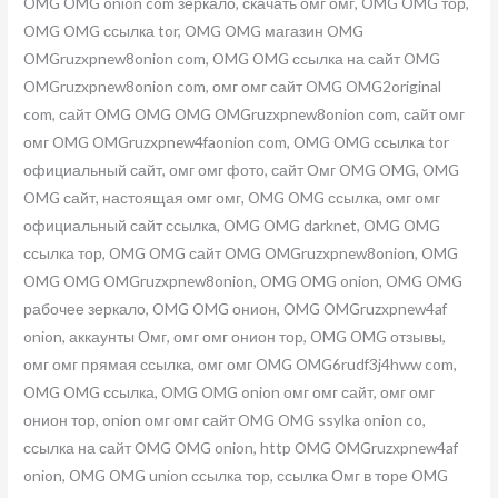
OMG OMG onion com зеркало, скачать омг омг, OMG OMG тор,
OMG OMG ссылка tor, OMG OMG магазин OMG
OMGruzxpnew8onion com, OMG OMG ссылка на сайт OMG
OMGruzxpnew8onion com, омг омг сайт OMG OMG2original
com, сайт OMG OMG OMG OMGruzxpnew8onion com, сайт омг
омг OMG OMGruzxpnew4faonion com, OMG OMG ссылка tor
официальный сайт, омг омг фото, сайт Омг OMG OMG, OMG
OMG сайт, настоящая омг омг, OMG OMG ссылка, омг омг
официальный сайт ссылка, OMG OMG darknet, OMG OMG
ссылка тор, OMG OMG сайт OMG OMGruzxpnew8onion, OMG
OMG OMG OMGruzxpnew8onion, OMG OMG onion, OMG OMG
рабочее зеркало, OMG OMG онион, OMG OMGruzxpnew4af
onion, аккаунты Омг, омг омг онион тор, OMG OMG отзывы,
омг омг прямая ссылка, омг омг OMG OMG6rudf3j4hww com,
OMG OMG ссылка, OMG OMG onion омг омг сайт, омг омг
онион тор, onion омг омг сайт OMG OMG ssylka onion co,
ссылка на сайт OMG OMG onion, http OMG OMGruzxpnew4af
onion, OMG OMG union ссылка тор, ссылка Омг в торе OMG