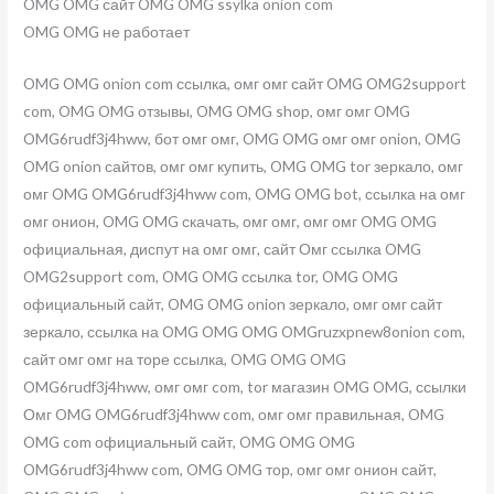
OMG OMG сайт OMG OMG ssylka onion com
OMG OMG не работает
OMG OMG onion com ссылка, омг омг сайт OMG OMG2support
com, OMG OMG отзывы, OMG OMG shop, омг омг OMG
OMG6rudf3j4hww, бот омг омг, OMG OMG омг омг onion, OMG
OMG onion сайтов, омг омг купить, OMG OMG tor зеркало, омг
омг OMG OMG6rudf3j4hww com, OMG OMG bot, ссылка на омг
омг онион, OMG OMG скачать, омг омг, омг омг OMG OMG
официальная, диспут на омг омг, сайт Омг ссылка OMG
OMG2support com, OMG OMG ссылка tor, OMG OMG
официальный сайт, OMG OMG onion зеркало, омг омг сайт
зеркало, ссылка на OMG OMG OMG OMGruzxpnew8onion com,
сайт омг омг на торе ссылка, OMG OMG OMG
OMG6rudf3j4hww, омг омг com, tor магазин OMG OMG, ссылки
Омг OMG OMG6rudf3j4hww com, омг омг правильная, OMG
OMG com официальный сайт, OMG OMG OMG
OMG6rudf3j4hww com, OMG OMG тор, омг омг онион сайт,