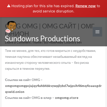
⚠️ Hosting plan for this site has expired.
Renew now
to
avoid service disruption.
Skip
OMG OMG | OMG САЙТ | ОМГ
to
ОНИОН
content
Sundowns Productions
Leave a Comment
/
home
/ By
HideAway Country Inn
Тем не менее, для тех, кто готов мириться с неудобствами,
темная паутина обеспечивает незабываемый взгляд на
изнаночную сторону человеческого опыта – без риска
скрыться в темном переулке.
Ссылка на сайт OMG –
omgomgomgpcjujqy4uhbhbkvywpjlybd7wjpsih46mq4oaasgdr
qswid.onion
Ссылка на сайт OMG в клир –
omgomg.store