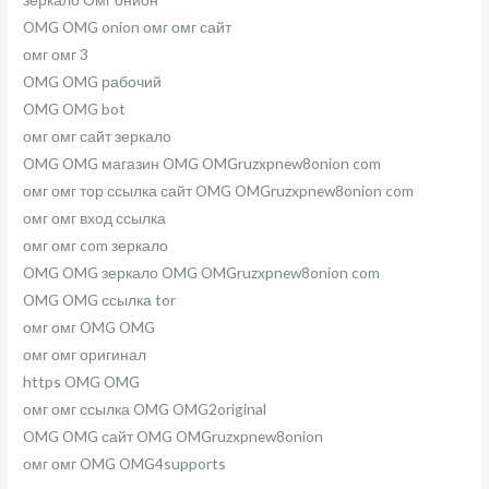
OMG OMG onion омг омг сайт
омг омг 3
OMG OMG рабочий
OMG OMG bot
омг омг сайт зеркало
OMG OMG магазин OMG OMGruzxpnew8onion com
омг омг тор ссылка сайт OMG OMGruzxpnew8onion com
омг омг вход ссылка
омг омг com зеркало
OMG OMG зеркало OMG OMGruzxpnew8onion com
OMG OMG ссылка tor
омг омг OMG OMG
омг омг оригинал
https OMG OMG
омг омг ссылка OMG OMG2original
OMG OMG сайт OMG OMGruzxpnew8onion
омг омг OMG OMG4supports