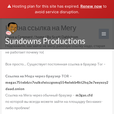
⚠️ Hosting plan for this site has expired.
Renew now
to
avoid service disruption.
Skip
Нужна ссылка на Мегу
to
content
Leave a Comment
/
home
/ By
Scott Dahlstrom
Sundowns Productions
Подскажите, как зайти не мегу, рабочую ссылку надо, старая
не работает почему то(
Все просто… Существует постоянная ссылка в браузер Tor –
Ссылка на Mega через браузер TOR –
megas75teb6zv7vulksfeiozgnmq554wlekb4ht2hq3e7eeyxoy2
daad.onion
Ссылка на Мега через обычный браузер –
m3gas.cfd
по которой вы всегда можете зайти на площадку без каких-
либо проблем!