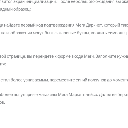
явится экран инициализации. После небольшого ожидания вы окаж
лядный образец:
а найдете первый код подтверждения Мега Даркнет, который такж
я на изображении могут быть заглавные буквы, вводить символы
вой странице, вы перейдете к форме входа Меги. Заполните нужн
ту:
 стал более узнаваемым, переместите синий ползунок до момента
иболее популярные магазины Мега Маркетплейса. Далее выберит
ов.