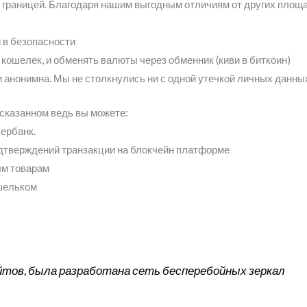
а границей. Благодаря нашим выгодным отличиям от других площ
 в безопасности
кошелек, и обменять валюты через обменник (киви в биткоин)
 анонимна. Мы не столкнулись ни с одной утечкой личных данны
сказанном ведь вы можете:
бербанк.
одтверждений транзакции на блокчейн платформе
ым товарам
ошельком
тов, была разработана сеть бесперебойных зеркал