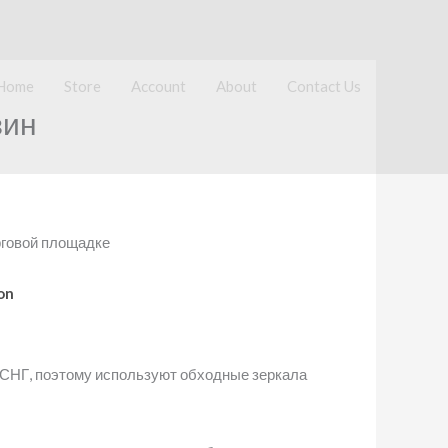
Home
Store
Account
About
Contact Us
зин
рговой площадке
on
в СНГ, поэтому используют обходные зеркала