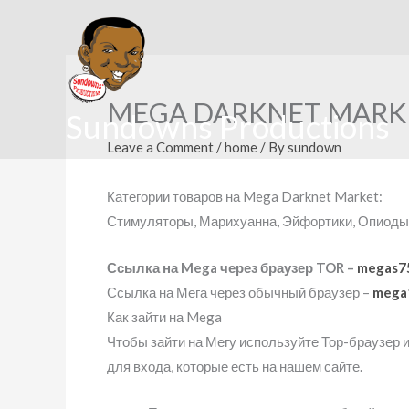
Skip
to
content
MEGA DARKNET MARKET |
Sundowns Productions
Leave a Comment
/
home
/ By
sundown
Категории товаров на Mega Darknet Market:
Стимуляторы, Марихуанна, Эйфортики, Опиоды,
Ссылка на Mega через браузер TOR –
megas7
Ссылка на Мега через обычный браузер –
mega
Как зайти на Mega
Чтобы зайти на Мегу используйте Тор-браузер 
для входа, которые есть на нашем сайте.