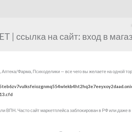
 ссылка на сайт: вход в мага
 Аптека/Фарма, Психоделики — все чего вы желаете на одной то
5teb6zv7vulksfeiozgnmq554wlekb4ht2hq3e7eeyxoy2daad.oni
13.cfd
или ВПН. Часто сайт маркетплейса заблокирован в РФ или даже 