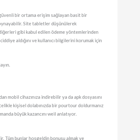
üvenli bir ortama erişim sağlayan basit bir
 oynayabilir. Site tabletler düşünülerek
 diğerleri gibi kabul edilen ödeme yöntemlerinden
iddiye aldığını ve kullanıcı bilgilerini korumak için
ayın.
an mobil cihazınıza indirebilir ya da apk dosyasını
celikle kişisel dolabınızda bir pourtour doldurmanız
amanda büyük kazancını weil anlatıyor.
ilir. Tüm bunlar hoşgeldin bonusu almak ve