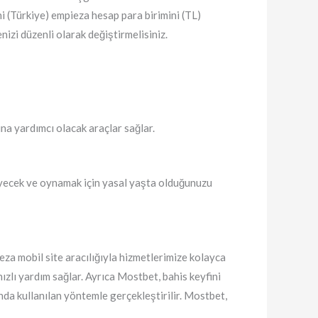
ni (Türkiye) empieza hesap para birimini (TL)
izi düzenli olarak değiştirmelisiniz.
ına yardımcı olacak araçlar sağlar.
eyecek ve oynamak için yasal yaşta olduğunuzu
za mobil site aracılığıyla hizmetlerimize kolayca
ızlı yardım sağlar. Ayrıca Mostbet, bahis keyfini
nda kullanılan yöntemle gerçekleştirilir. Mostbet,