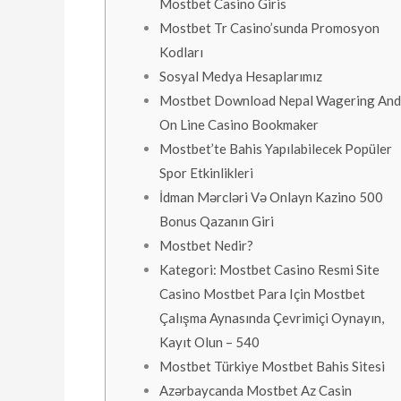
Mostbet Casino Giris
Mostbet Tr Casino’sunda Promosyon
Kodları
Sosyal Medya Hesaplarımız
Mostbet Download Nepal Wagering And
On Line Casino Bookmaker
Mostbet’te Bahis Yapılabilecek Popüler
Spor Etkinlikleri
İdman Mərcləri Və Onlayn Kazino 500
Bonus Qazanın Giri
Mostbet Nedir?
Kategori: Mostbet Casino Resmi Site
Casino Mostbet Para Için Mostbet
Çalışma Aynasında Çevrimiçi Oynayın,
Kayıt Olun – 540
Mostbet Türkiye Mostbet Bahis Sitesi
Azərbaycanda Mostbet Az Casin