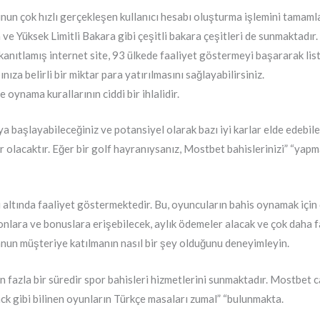
nun çok hızlı gerçekleşen kullanıcı hesabı oluşturma işlemini tamaml
ve Yüksek Limitli Bakara gibi çeşitli bakara çeşitleri de sunmaktadır.
 kanıtlamış internet site, 93 ülkede faaliyet göstermeyi başararak lis
ıza belirli bir miktar para yatırılmasını sağlayabilirsiniz.
oynama kurallarının ciddi bir ihlalidir.
 başlayabileceğiniz ve potansiyel olarak bazı iyi karlar elde edebilec
 olacaktır. Eğer bir golf hayranıysanız, Mostbet bahislerinizi” “yapm
ı altında faaliyet göstermektedir. Bu, oyuncuların bahis oynamak için
onlara ve bonuslara erişebilecek, aylık ödemeler alacak ve çok daha fa
un müşteriye katılmanın nasıl bir şey olduğunu deneyimleyin.
fazla bir süredir spor bahisleri hizmetlerini sunmaktadır. Mostbet 
ck gibi bilinen oyunların Türkçe masaları zumal” “bulunmakta.