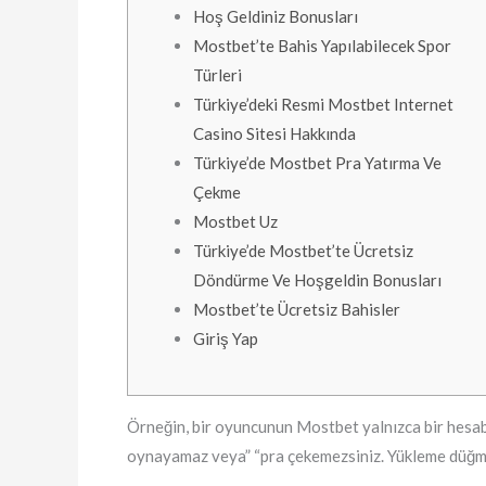
Hoş Geldiniz Bonusları
Mostbet’te Bahis Yapılabilecek Spor
Türleri
Türkiye’deki Resmi Mostbet Internet
Casino Sitesi Hakkında
Türkiye’de Mostbet Pra Yatırma Ve
Çekme
Mostbet Uz
Türkiye’de Mostbet’te Ücretsiz
Döndürme Ve Hoşgeldin Bonusları
Mostbet’te Ücretsiz Bahisler
Giriş Yap
Örneğin, bir oyuncunun Mostbet yalnızca bir hesabı
oynayamaz veya” “pra çekemezsiniz. Yükleme düğmes