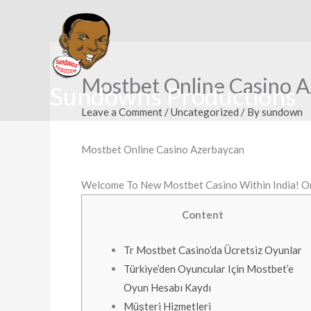
Skip
to
content
Mostbet Online Casino 
Sundowns Productions
Leave a Comment
/
Uncategorized
/ By
sundown
Mostbet Online Casino Azerbaycan
Welcome To New Mostbet Casino Within India! Onl
Content
Tr Mostbet Casino’da Ücretsiz Oyunlar
Türkiye’den Oyuncular Için Mostbet’e
Oyun Hesabı Kaydı
Müşteri Hizmetleri