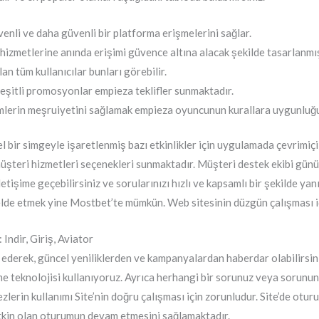
enli ve daha güvenli bir platforma erişmelerini sağlar.
hizmetlerine anında erişimi güvence altına alacak şekilde tasarlanmış
 tüm kullanıcılar bunları görebilir.
çeşitli promosyonlar empieza teklifler sunmaktadır.
emlerin meşruiyetini sağlamak empieza oyuncunun kurallara uygunluğu
zel bir simgeyle işaretlenmiş bazı etkinlikler için uygulamada çevrimi
üşteri hizmetleri seçenekleri sunmaktadır. Müşteri destek ekibi günün
letişime geçebilirsiniz ve sorularınızı hızlı ve kapsamlı bir şekilde ya
e etmek yine Mostbet’te mümkün. Web sitesinin düzgün çalışması için 
dir, Giriş, Aviator
ederek, güncel yeniliklerden ve kampanyalardan haberdar olabilirsiniz.
leme teknolojisi kullanıyoruz. Ayrıca herhangi bir sorunuz veya sorun
zlerin kullanımı Site’nin doğru çalışması için zorunludur. Site’de otu
 etkin olan oturumun devam etmesini sağlamaktadır.