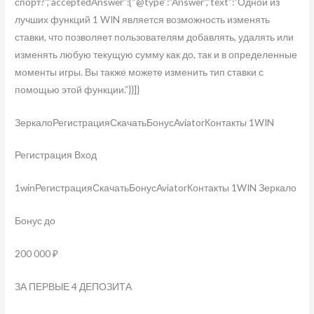
спорт?”,”acceptedAnswer”:{“@type”:”Answer”,”text”:”Одной из
лучших функций 1 WIN является возможность изменять
ставки, что позволяет пользователям добавлять, удалять или
изменять любую текущую сумму как до, так и в определенные
моменты игры. Вы также можете изменить тип ставки с
помощью этой функции.”}}]}
ЗеркалоРегистрацияСкачатьБонусAviatorКонтакты 1WIN
Регистрация Вход
1winРегистрацияСкачатьБонусAviatorКонтакты 1WIN Зеркало
Бонус до
200 000 ₽
ЗА ПЕРВЫЕ 4 ДЕПОЗИТА