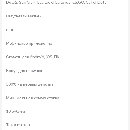
Dota2, StarCraft, League of Legends, CS:GO, Call of Duty
Результаты матчей
есть
Мобильное приложение
Скачать для Android, iOS, ПК
Бонус для новичков
500% на первый депозит
Минимальная сумма ставки
10 рублей
Тотализатор