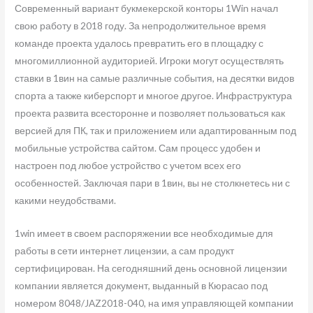
Современный вариант букмекерской конторы 1Win начал
свою работу в 2018 году. За непродолжительное время
команде проекта удалось превратить его в площадку с
многомиллионной аудиторией. Игроки могут осуществлять
ставки в 1вин на самые различные события, на десятки видов
спорта а также киберспорт и многое другое. Инфраструктура
проекта развита всесторонне и позволяет пользоваться как
версией для ПК, так и приложением или адаптированным под
мобильные устройства сайтом. Сам процесс удобен и
настроен под любое устройство с учетом всех его
особенностей. Заключая пари в 1вин, вы не столкнетесь ни с
какими неудобствами.
1win имеет в своем распоряжении все необходимые для
работы в сети интернет лицензии, а сам продукт
сертифицирован. На сегодняшний день основной лицензии
компании является документ, выданный в Кюрасао под
номером 8048/JAZ2018-040, на имя управляющей компании