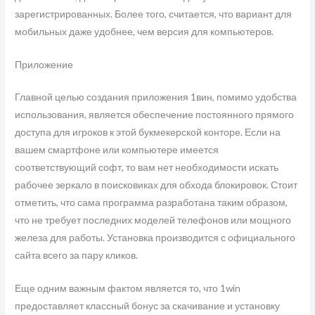
зарегистрированных. Более того, считается, что вариант для
мобильных даже удобнее, чем версия для компьютеров.
Приложение
Главной целью создания приложения 1вин, помимо удобства
использования, является обеспечение постоянного прямого
доступа для игроков к этой букмекерской конторе. Если на
вашем смартфоне или компьютере имеется
соответствующий софт, то вам нет необходимости искать
рабочее зеркало в поисковиках для обхода блокировок. Стоит
отметить, что сама программа разработана таким образом,
что не требует последних моделей телефонов или мощного
железа для работы. Установка производится с официального
сайта всего за пару кликов.
Еще одним важным фактом является то, что 1win
предоставляет классный бонус за скачивание и установку