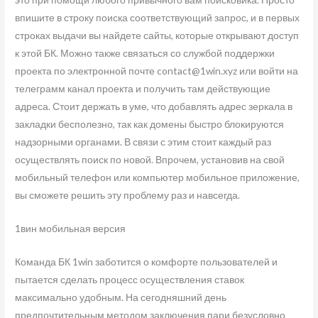
впишите в строку поиска соответствующий запрос, и в первых
строках выдачи вы найдете сайты, которые открывают доступ
к этой БК. Можно также связаться со службой поддержки
проекта по электронной почте contact@1win.xyz или войти на
телеграмм канал проекта и получить там действующие
адреса. Стоит держать в уме, что добавлять адрес зеркала в
закладки бесполезно, так как домены быстро блокируются
надзорными органами. В связи с этим стоит каждый раз
осуществлять поиск по новой. Впрочем, установив на свой
мобильный телефон или компьютер мобильное приложение,
вы сможете решить эту проблему раз и навсегда.
1вин мобильная версия
Команда БК 1win заботится о комфорте пользователей и
пытается сделать процесс осуществления ставок
максимально удобным. На сегодняшний день
предпочтительным методом заключения пари безусловно