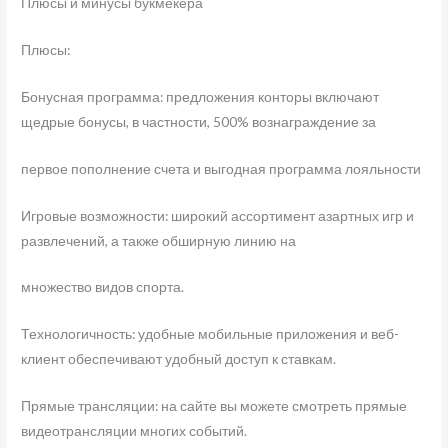
Плюсы и минусы букмекера
Плюсы:
Бонусная программа: предложения конторы включают
щедрые бонусы, в частности, 500% вознаграждение за
первое пополнение счета и выгодная программа лояльности
Игровые возможности: широкий ассортимент азартных игр и
развлечений, а также обширную линию на
множество видов спорта.
Технологичность: удобные мобильные приложения и веб-
клиент обеспечивают удобный доступ к ставкам.
Прямые трансляции: на сайте вы можете смотреть прямые
видеотрансляции многих событий.