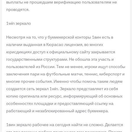
выплаты не прошедшим верификацию пользователям не
проводятся.
1win зеркало
Несмотря на то, что у букмекерской конторы 1вин есть в
наличии выданная в Кюрасао лицензия, во многих
юрисдикциях доступ к официальному сайту закрывается
государственными структурами. Не обошла эта участь и
пользователей из России. Тем не менее, игроки ищут способы
заключения пари на футбольные матчи, теннис, киберспорт и
многие прочие события. Именно чтобы помочь таким людям
создается сеть зеркал 1win. Зеркало представляет из себя
копию оригинала или ресурс, информирующий об основных
особенностях площадки и предоставляющий ссылку на
работающий и незаблокированный адрес букмекера.
1вин зеркало рабочее на сегодня найти не сложно. Делается
это при помощи любого привычного вам поисковика. Просто