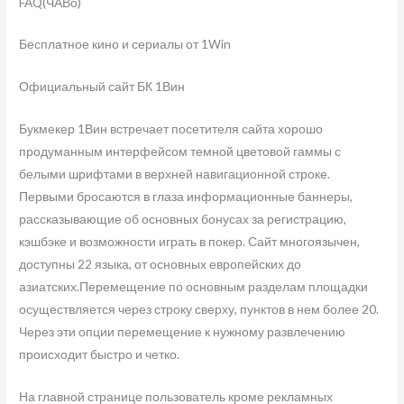
FAQ(ЧАВо)
Бесплатное кино и сериалы от 1Win
Официальный сайт БК 1Вин
Букмекер 1Вин встречает посетителя сайта хорошо
продуманным интерфейсом темной цветовой гаммы с
белыми шрифтами в верхней навигационной строке.
Первыми бросаются в глаза информационные баннеры,
рассказывающие об основных бонусах за регистрацию,
кэшбэке и возможности играть в покер. Сайт многоязычен,
доступны 22 языка, от основных европейских до
азиатских.Перемещение по основным разделам площадки
осуществляется через строку сверху, пунктов в нем более 20.
Через эти опции перемещение к нужному развлечению
происходит быстро и четко.
На главной странице пользователь кроме рекламных