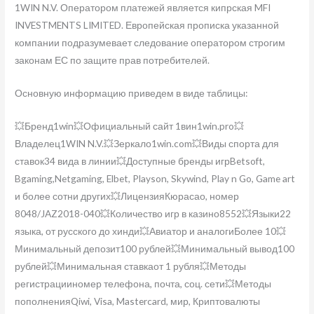
1WIN N.V. Оператором платежей является кипрская MFI
INVESTMENTS LIMITED. Европейская прописка указанной
компании подразумевает следование оператором строгим
законам ЕС по защите прав потребителей.
Основную информацию приведем в виде таблицы:
💥Бренд1win💥Официальный сайт 1вин1win.pro💥
Владелец1WIN N.V.💥Зеркало1win.com💥Виды спорта для
ставок34 вида в линии💥Доступные бренды игрBetsoft,
Bgaming,Netgaming, Elbet, Playson, Skywind, Play n Go, Game art
и более сотни других💥ЛицензияКюрасао, номер
8048/JAZ2018-040💥Количество игр в казино8552💥Языки22
языка, от русского до хинди💥Авиатор и аналогиБолее 10💥
Минимальный депозит100 рублей💥Минимальный вывод100
рублей💥Минимальная ставкаот 1 рубля💥Методы
регистрацииномер телефона, почта, соц. сети💥Методы
пополненияQiwi, Visa, Mastercard, мир, Криптовалюты