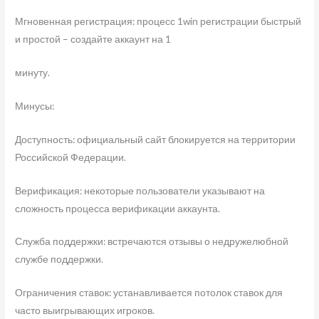
Мгновенная регистрация: процесс 1win регистрации быстрый
и простой – создайте аккаунт на 1
минуту.
Минусы:
Доступность: официальный сайт блокируется на территории
Российской Федерации.
Верификация: некоторые пользователи указывают на
сложность процесса верификации аккаунта.
Служба поддержки: встречаются отзывы о недружелюбной
службе поддержки.
Ограничения ставок: устанавливается потолок ставок для
часто выигрывающих игроков.