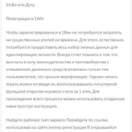
Strike или Доту.
Регистрация в 1Win
Чтобы зарегистрироваться в 1Вин не потребуется затратить
ни существенных усилий ни времени. Для этого, естественно,
потребуется предоставить весь набор личных данных для
идентификации личности. Всегда стоит помнить о том, что
выплаты в силу законодательства и противоборства с
отмыванием денежных средств возможны только тем
пользователям, что прошли верификацию. Однако начать
играть можно не вводя их, воспользовавшись популярной
функцией открытия игрового счета за 1 клик. Для
прохождения всего процесса можно использовать созданную
нами простую инструкцию.
Найдите рабочее 1win зеркало Перейдите по ссылке,
использовав на сайте кнопку регистрация В открывшейся