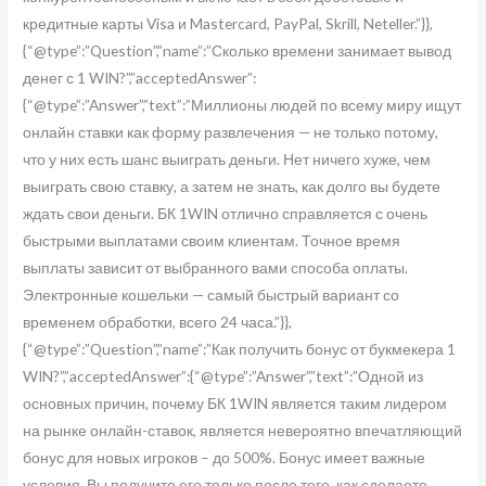
кредитные карты Visa и Mastercard, PayPal, Skrill, Neteller.”}},
{“@type”:”Question”,”name”:”Сколько времени занимает вывод
денег с 1 WIN?”,”acceptedAnswer”:
{“@type”:”Answer”,”text”:”Миллионы людей по всему миру ищут
онлайн ставки как форму развлечения — не только потому,
что у них есть шанс выиграть деньги. Нет ничего хуже, чем
выиграть свою ставку, а затем не знать, как долго вы будете
ждать свои деньги. БК 1WIN отлично справляется с очень
быстрыми выплатами своим клиентам. Точное время
выплаты зависит от выбранного вами способа оплаты.
Электронные кошельки — самый быстрый вариант со
временем обработки, всего 24 часа.”}},
{“@type”:”Question”,”name”:”Как получить бонус от букмекера 1
WIN?”,”acceptedAnswer”:{“@type”:”Answer”,”text”:”Одной из
основных причин, почему БК 1WIN является таким лидером
на рынке онлайн-ставок, является невероятно впечатляющий
бонус для новых игроков – до 500%. Бонус имеет важные
условия. Вы получите его только после того, как сделаете