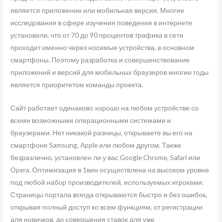
является приложение или мобильная версия. Многие
исследования в сфере изучения поведения в интернете
установили, что от 70 до 90 процентов трафика в сети
проходит именно через носимые устройства, в основном
смартфоны. Поэтому разработка и совершенствование
приложений и версий для мобильных браузеров многие годы
является приоритетом команды проекта.
Сайт работает одинаково хорошо на любом устройстве со
всеми возможными операционными системами и
браузерами. Нет никакой разницы, открываете вы его на
смартфоне Samsung, Apple или любом другом. Также
безразлично, установлен ли у вас Google Chrome, Safari или
Opera. Оптимизация в 1вин осуществлена на высоком уровне
под любой набор производителей, используемых игроками.
Страницы портала всегда открываются быстро и без ошибок,
открывая полный доступ ко всем функциям, от регистрации
для новичков, до совершения ставок для уже