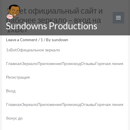
Skip
1xbet официальный сайт и
to
рабочее зеркало – вход на
content
Sundowns Productions
1хБет
Leave a Comment
/
1
/ By
sundown
1xBetОфициальное зеркало
ГлавнаяЗеркалоПриложениеПромокодОтзывыГорячая линия
Регистрация
Вход
ГлавнаяЗеркалоПриложениеПромокодОтзывыГорячая линия
бонус до