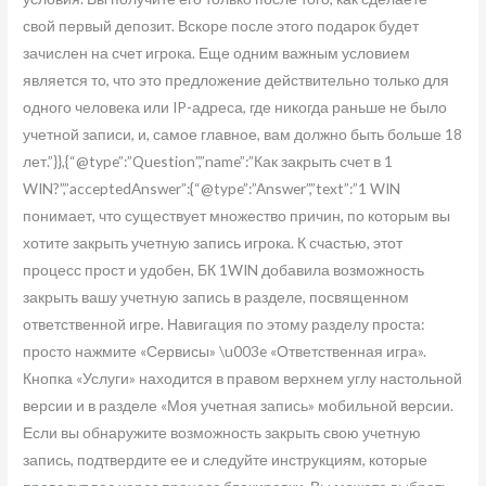
свой первый депозит. Вскоре после этого подарок будет
зачислен на счет игрока. Еще одним важным условием
является то, что это предложение действительно только для
одного человека или IP-адреса, где никогда раньше не было
учетной записи, и, самое главное, вам должно быть больше 18
лет.”}},{“@type”:”Question”,”name”:”Как закрыть счет в 1
WIN?”,”acceptedAnswer”:{“@type”:”Answer”,”text”:”1 WIN
понимает, что существует множество причин, по которым вы
хотите закрыть учетную запись игрока. К счастью, этот
процесс прост и удобен, БК 1WIN добавила возможность
закрыть вашу учетную запись в разделе, посвященном
ответственной игре. Навигация по этому разделу проста:
просто нажмите «Сервисы» \u003e «Ответственная игра».
Кнопка «Услуги» находится в правом верхнем углу настольной
версии и в разделе «Моя учетная запись» мобильной версии.
Если вы обнаружите возможность закрыть свою учетную
запись, подтвердите ее и следуйте инструкциям, которые