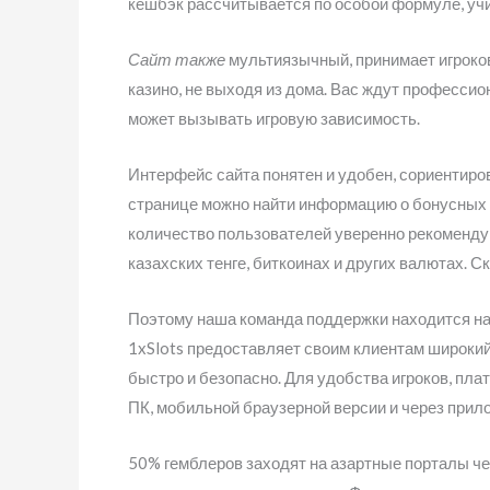
кешбэк рассчитывается по особой формуле, уч
Сайт также
мультиязычный, принимает игроков 
казино, не выходя из дома. Вас ждут професси
может вызывать игровую зависимость.
Интерфейс сайта понятен и удобен, сориентирова
странице можно найти информацию о бонусных 
количество пользователей уверенно рекомендую
казахских тенге, биткоинах и других валютах. 
Поэтому наша команда поддержки находится на 
1xSlots предоставляет своим клиентам широкий
быстро и безопасно. Для удобства игроков, пл
ПК, мобильной браузерной версии и через прил
50% гемблеров заходят на азартные порталы че