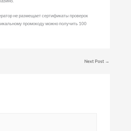
казино.
Оператор не размещает сертификаты проверок
уникальному промокоду можно получить 100
Next Post
→