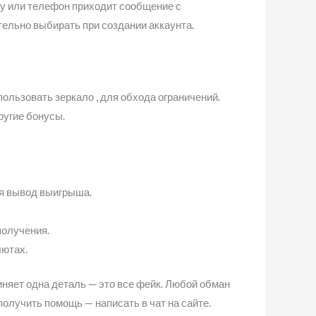
чту или телефон приходит сообщение с
тельно выбирать при создании аккаунта.
пользовать зеркало , для обхода ограничений.
ругие бонусы.
ая вывод выигрыша.
получения.
лютах.
няет одна деталь — это все фейк. Любой обман
получить помощь — написать в чат на сайте.