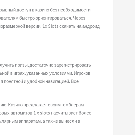
рывный доступ в казино без необходимости
ователям быстро ориентироваться. Через
оразмерной версии. 1x Slots скачать на андроид
учить призы, достаточно зарегистрировать
ной в играх, указанных условиями. Игроков,
 понятной и удобной навигацией. Все
ию. Казино предлагает своим гемблерам
вых автоматов 1 x slots насчитывает более
улярным аппаратам, а также вынесли в