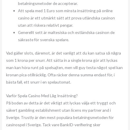
betalningsmetoder de accepterar.
Att spela med 1 Euro som minsta insättning på online
casino är ett utmärkt sätt att prova utländska casinon
utan att riskera relativt pengar.
Generellt sett är maltesiska och estländska casinon de
säkraste för svenska spelare.
Vad gäller slots, däremot, är det vanligt att du kan satsa så några
som 1 krona per snurr. Att sätta in a single krona gör att lyckas
man kan höra runt på spelsajten, men vill guy testa något spel kan
kronan pica otillräcklig. Ofta räcker denna summa endast för, i
bästa fall, ett snurr i en spelautomat.
Varför Spela Casino Med Låg Insättning?
På boden av detta är det viktigt att lyckas välja ett tryggt och
säkert gambling establishment utan licens my partner and i
Sverige. Trustly är den mest populära betalningsmetoden för
casinospel i Sverige. Tack vare BankID-verifiering sker