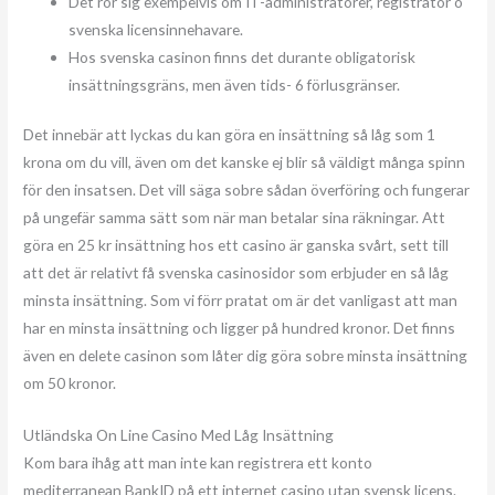
Det rör sig exempelvis om IT-administratörer, registrator o
svenska licensinnehavare.
Hos svenska casinon finns det durante obligatorisk
insättningsgräns, men även tids- 6 förlusgränser.
Det innebär att lyckas du kan göra en insättning så låg som 1
krona om du vill, även om det kanske ej blir så väldigt många spinn
för den insatsen. Det vill säga sobre sådan överföring och fungerar
på ungefär samma sätt som när man betalar sina räkningar. Att
göra en 25 kr insättning hos ett casino är ganska svårt, sett till
att det är relativt få svenska casinosidor som erbjuder en så låg
minsta insättning. Som vi förr pratat om är det vanligast att man
har en minsta insättning och ligger på hundred kronor. Det finns
även en delete casinon som låter dig göra sobre minsta insättning
om 50 kronor.
Utländska On Line Casino Med Låg Insättning
Kom bara ihåg att man inte kan registrera ett konto
mediterranean BankID på ett internet casino utan svensk licens.