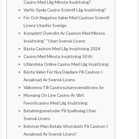
Casino Med Låg Minsta Insättning?
Varför Spela Casino Scientif Låg Insättning?
För Och Negativa Saker Med Casinon Scientif
Licens Utanför Sverige
Komplett Översikt Av Casinon Med Minsta
Insättning” “Utan Svensk Licens
Bästa Casinon Med Låg Insättning 2024
Casino Med Minsta Insättning 50 Kr
Utländska Online Casino Med Låg Insättning
Bästa Valen För Nya Depilare På Casinon I
Avsaknad Av Svensk Licens
Välkomna Till Casinosutansvensklicens Se
Momang On Line Casino Är Vårt
Favoritcasino Med Låg Insättning
Betalningsmetoder På Spelbolag Utan
Svensk Licens
Behöver Man Betala Vinstskatt På Casinon I
Avsaknad Av Svensk Licens?