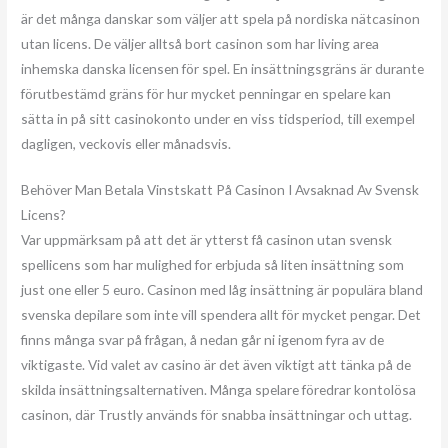
är det många danskar som väljer att spela på nordiska nätcasinon
utan licens. De väljer alltså bort casinon som har living area
inhemska danska licensen för spel. En insättningsgräns är durante
förutbestämd gräns för hur mycket penningar en spelare kan
sätta in på sitt casinokonto under en viss tidsperiod, till exempel
dagligen, veckovis eller månadsvis.
Behöver Man Betala Vinstskatt På Casinon I Avsaknad Av Svensk
Licens?
Var uppmärksam på att det är ytterst få casinon utan svensk
spellicens som har mulighed for erbjuda så liten insättning som
just one eller 5 euro. Casinon med låg insättning är populära bland
svenska depilare som inte vill spendera allt för mycket pengar. Det
finns många svar på frågan, å nedan går ni igenom fyra av de
viktigaste. Vid valet av casino är det även viktigt att tänka på de
skilda insättningsalternativen. Många spelare föredrar kontolösa
casinon, där Trustly används för snabba insättningar och uttag.