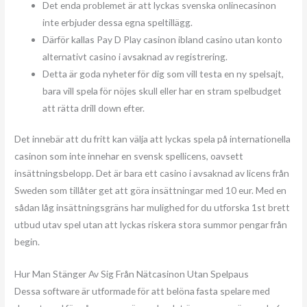
Det enda problemet är att lyckas svenska onlinecasinon
inte erbjuder dessa egna speltillägg.
Därför kallas Pay D Play casinon ibland casino utan konto
alternativt casino i avsaknad av registrering.
Detta är goda nyheter för dig som vill testa en ny spelsajt,
bara vill spela för nöjes skull eller har en stram spelbudget
att rätta drill down efter.
Det innebär att du fritt kan välja att lyckas spela på internationella
casinon som inte innehar en svensk spellicens, oavsett
insättningsbelopp. Det är bara ett casino i avsaknad av licens från
Sweden som tillåter get att göra insättningar med 10 eur. Med en
sådan låg insättningsgräns har mulighed for du utforska 1st brett
utbud utav spel utan att lyckas riskera stora summor pengar från
begin.
Hur Man Stänger Av Sig Från Nätcasinon Utan Spelpaus
Dessa software är utformade för att belöna fasta spelare med