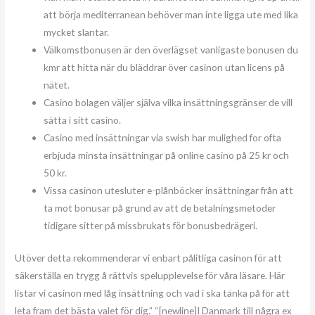
att börja mediterranean behöver man inte ligga ute med lika
mycket slantar.
Välkomstbonusen är den överlägset vanligaste bonusen du
kmr att hitta när du bläddrar över casinon utan licens på
nätet.
Casino bolagen väljer själva vilka insättningsgränser de vill
sätta i sitt casino.
Casino med insättningar via swish har mulighed for ofta
erbjuda minsta insättningar på online casino på 25 kr och
50 kr.
Vissa casinon utesluter e-plånböcker insättningar från att
ta mot bonusar på grund av att de betalningsmetoder
tidigare sitter på missbrukats för bonusbedrägeri.
Utöver detta rekommenderar vi enbart pålitliga casinon för att
säkerställa en trygg å rättvis spelupplevelse för våra läsare. Här
listar vi casinon med låg insättning och vad i ska tänka på för att
leta fram det bästa valet för dig.” “[newline]I Danmark till några ex