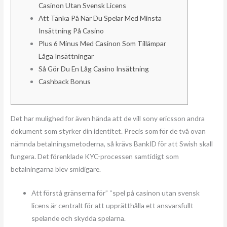
Casinon Utan Svensk Licens
Att Tänka På När Du Spelar Med Minsta
Insättning På Casino
Plus 6 Minus Med Casinon Som Tillämpar
Låga Insättningar
Så Gör Du En Låg Casino Insättning
Cashback Bonus
Det har mulighed for även hända att de vill sony ericsson andra
dokument som styrker din identitet. Precis som för de två ovan
nämnda betalningsmetoderna, så krävs BankID för att Swish skall
fungera. Det förenklade KYC-processen samtidigt som
betalningarna blev smidigare.
Att förstå gränserna för” “spel på casinon utan svensk
licens är centralt för att upprätthålla ett ansvarsfullt
spelande och skydda spelarna.