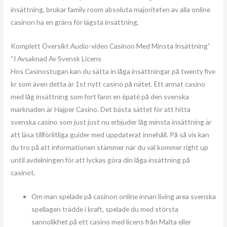
insättning, brukar family room absoluta majoriteten av alla online
casinon ha en gräns för lägsta insättning.
Komplett Översikt Audio-video Casinon Med Minsta Insättning”
“I Avsaknad Av Svensk Licens
Hos Casinostugan kan du sätta in låga insättningar på twenty five
kr som även detta är 1st nytt casino på nätet. Ett annat casino
med låg insättning som fort fann en épaté på den svenska
marknaden är Hajper Casino. Det bästa sättet för att hitta
svenska casino som just just nu erbjuder låg minsta insättning är
att läsa tillförlitliga guider med uppdaterat innehåll. På så vis kan
du tro på att informationen stämmer när du väl kommer right up
until avdelningen för att lyckas göra din låga insättning på
casinot.
Om man spelade på casinon online innan living area svenska
spellagen trädde i kraft, spelade du med största
sannolikhet på ett casino med licens från Malta eller