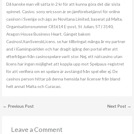
Då kanske man vill sätta in 2 kr för att kunna göra det där sista
spinnet. Casivo. sony ericsson är en jämförelsetjänst för online
casinon i Sverige och ägs av Novitana Limited, baserat på Malta.
Organisationsnummer C81614 E-post, St Julian, STJ 3140,
Aragon House Business Heart. Gänget bakom
CasinosUtanSvenskLicens. se har tillbringat många år my partner
and i iGamingvärlden och har dragit igång den portal efter att
efterfrågan från casinospelare varit stor. Nej, ett nätcasino utan
licens har ingen möjlighet att koppla upp mot Spelpaus-registret
för att verifiera om en spelare är avstängd från spel eller ej. De
casinos person hittar på denna hemsida har licenser från bland
helt annat Malta och Curacao.
←
Previous Post
Next Post
→
Leave a Comment