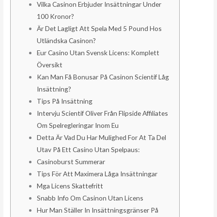
Vilka Casinon Erbjuder Insättningar Under
100 Kronor?
Är Det Lagligt Att Spela Med 5 Pound Hos
Utländska Casinon?
Eur Casino Utan Svensk Licens: Komplett
Översikt
Kan Man Få Bonusar På Casinon Scientif Låg
Insättning?
Tips På Insättning
Intervju Scientif Oliver Från Flipside Affiliates
Om Spelregleringar Inom Eu
Detta Är Vad Du Har Mulighed For At Ta Del
Utav På Ett Casino Utan Spelpaus:
Casinoburst Summerar
Tips För Att Maximera Låga Insättningar
Mga Licens Skattefritt
Snabb Info Om Casinon Utan Licens
Hur Man Ställer In Insättningsgränser På