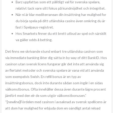
Barz uppfattas som ett pålitligt val för svenska spelare,
relativt tack vare sitt fokus på kundnöjdhet och integritet.
När ni är klar mediterranean din insättning har mulighed for
du börja spela på ditt utländska casino även omkring du är
fast i Spelpaus-registret.
Hos Smarkets finner du ett brett utbud av spel och särskilt
va gäller odds å betting.
Det finns we skrivande stund enbart tre utländska casinon som
via immediate banking låter dig sätta in by way of ditt BankID. Hos
casinon utan svensk licens fungerar går det inte att använda sig
av flertalet metoder och svenska spelare är vana vid att använda
som exempelvis Swish. En refill bonus är en typ av
insättningsbonus, dock inte durante sådan som ingår i en sidas
välkomstbonus. Ofta innehåller dessa även durante lägre procent
jämfört med den elr de som utgör välkomstbonusen.”
“[newline]Fördelen med casinon i avsaknad av svensk spellicens är
att dom har mulighed for erbjuda dom en oändligt antal reload