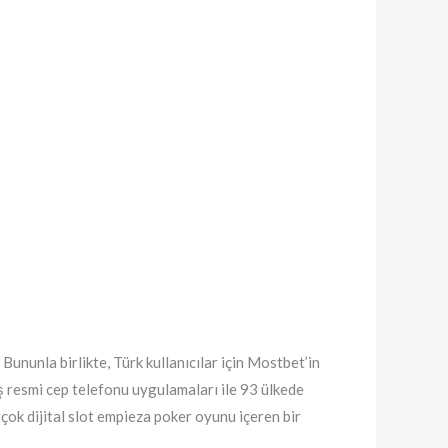
ununla birlikte, Türk kullanıcılar için Mostbet’in
iş resmi cep telefonu uygulamaları ile 93 ülkede
çok dijital slot empieza poker oyunu içeren bir