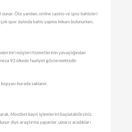
ri sunar. Öte yandan, online casino ve spor bahisleri
irçok spor dalında bahis yapma imkanı bulunurken,
nden biri müşteri hizmetlerinin yavaşlığından
pieza 93 ülkede faaliyet göstermektedir.
 kopyası burada saklanır.
rak, Mostbet kayıt işlemlerini başlatabilirsiniz.
unur diye araştırma yapanlar, umarız aradıkları