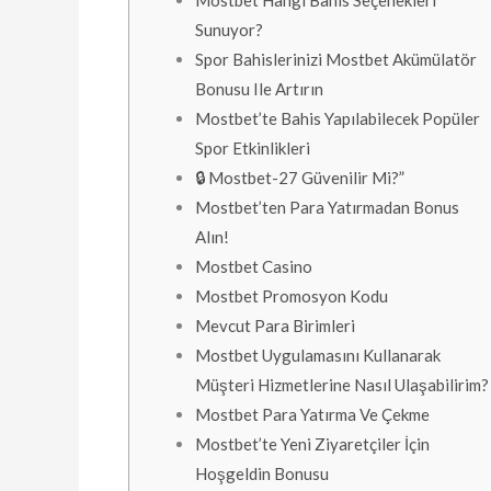
Mostbet Hangi Bahis Seçenekleri
Sunuyor?
Spor Bahislerinizi Mostbet Akümülatör
Bonusu Ile Artırın
Mostbet’te Bahis Yapılabilecek Popüler
Spor Etkinlikleri
🔒 Mostbet-27 Güvenilir Mi?”
Mostbet’ten Para Yatırmadan Bonus
Alın!
Mostbet Casino
Mostbet Promosyon Kodu
Mevcut Para Birimleri
Mostbet Uygulamasını Kullanarak
Müşteri Hizmetlerine Nasıl Ulaşabilirim?
Mostbet Para Yatırma Ve Çekme
Mostbet’te Yeni Ziyaretçiler İçin
Hoşgeldin Bonusu