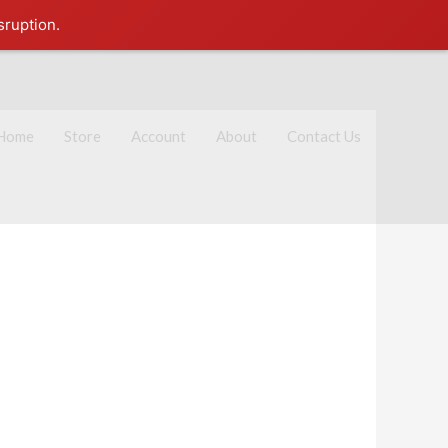
sruption.
Home
Store
Account
About
Contact Us