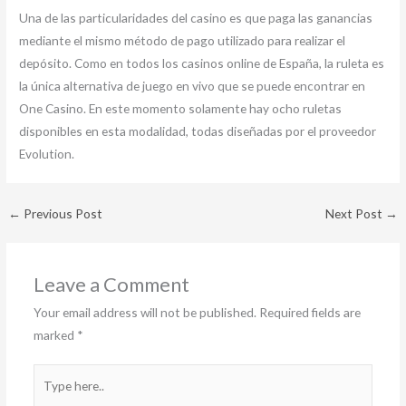
Una de las particularidades del casino es que paga las ganancias
mediante el mismo método de pago utilizado para realizar el
depósito. Como en todos los casinos online de España, la ruleta es
la única alternativa de juego en vivo que se puede encontrar en
One Casino. En este momento solamente hay ocho ruletas
disponibles en esta modalidad, todas diseñadas por el proveedor
Evolution.
←
Previous Post
Next Post
→
Leave a Comment
Your email address will not be published.
Required fields are
marked
*
Type
here..