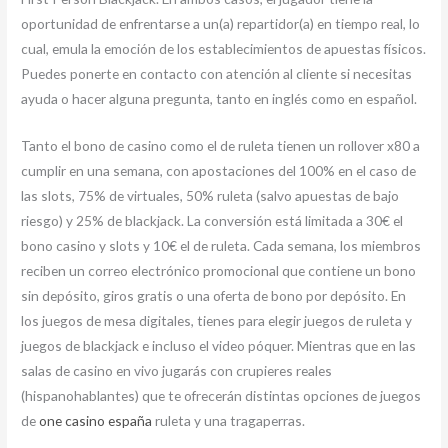
oportunidad de enfrentarse a un(a) repartidor(a) en tiempo real, lo
cual, emula la emoción de los establecimientos de apuestas físicos.
Puedes ponerte en contacto con atención al cliente si necesitas
ayuda o hacer alguna pregunta, tanto en inglés como en español.
Tanto el bono de casino como el de ruleta tienen un rollover x80 a
cumplir en una semana, con apostaciones del 100% en el caso de
las slots, 75% de virtuales, 50% ruleta (salvo apuestas de bajo
riesgo) y 25% de blackjack. La conversión está limitada a 30€ el
bono casino y slots y 10€ el de ruleta. Cada semana, los miembros
reciben un correo electrónico promocional que contiene un bono
sin depósito, giros gratis o una oferta de bono por depósito. En
los juegos de mesa digitales, tienes para elegir juegos de ruleta y
juegos de blackjack e incluso el video póquer. Mientras que en las
salas de casino en vivo jugarás con crupieres reales
(hispanohablantes) que te ofrecerán distintas opciones de juegos
de
one casino españa
ruleta y una tragaperras.