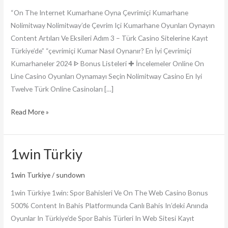
“On The Internet Kumarhane Oyna Çevrimiçi Kumarhane
Nolimitway Nolimitway’de Çevrim Içi Kumarhane Oyunları Oynayın
Content Artıları Ve Eksileri Adım 3 – Türk Casino Sitelerine Kayıt
Türkiye’de” “çevrimiçi Kumar Nasıl Oynanır? En İyi Çevrimiçi
Kumarhaneler 2024 ᐈ Bonus Listeleri ✚ İncelemeler Online On
Line Casino Oyunları Oynamayı Seçin Nolimitway Casino En Iyi
Twelve Türk Online Casinoları […]
“On
Read More »
The
Internet
Kumarhane
1win Türkiy
Oyna
1win Turkiye
/
sundown
Çevrimiçi
Kumarhane
1win Türkiye 1win: Spor Bahisleri Ve On The Web Casino Bonus
Nolimitwa
500% Content In Bahis Platformunda Canlı Bahis In’deki Anında
Oyunlar In Türkiye’de Spor Bahis Türleri In Web Sitesi Kayıt