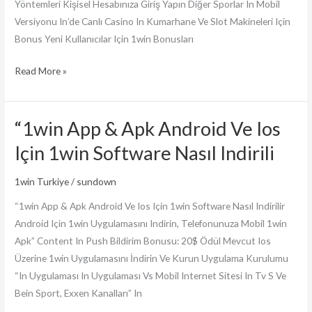
Yöntemleri Kişisel Hesabınıza Giriş Yapın Diğer Sporlar In Mobil
Versiyonu In’de Canlı Casino In Kumarhane Ve Slot Makineleri Için
Bonus Yeni Kullanıcılar Için 1win Bonusları
1win
Read More »
Türkiy
“1win App & Apk Android Ve Ios
Için 1win Software Nasıl Indirili
1win Turkiye
/
sundown
“1win App & Apk Android Ve Ios Için 1win Software Nasıl Indirilir
Android Için 1win Uygulamasını Indirin, Telefonunuza Mobil 1win
Apk” Content In Push Bildirim Bonusu: 20$ Ödül Mevcut Ios
Üzerine 1win Uygulamasını İndirin Ve Kurun Uygulama Kurulumu
“In Uygulaması In Uygulaması Vs Mobil Internet Sitesi In Tv S Ve
Bein Sport, Exxen Kanalları” In